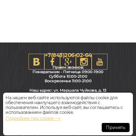
+7(843)206-02-64
Прием звонков:
Понедельник - Пятница 09:00-19:00
Суббота 10:00-21:00
Воскресенье 11:00-21:00
Наш адрес:
ул. Маршала Чуйкова, д. 13
Салон "Паркет Пол"
На нашем веб-сайте используются файлы cookie для
обеспечения наилучшего взаимодействия с
Всегда свободная парковка
пользователем. Используя веб-сайт, вы соглашаетесь с
использованием файлов cookie.
Подробнее про cookie ⟶
© Интернет-магазин Polvamvdom.ru 2011-2026. Все права
защищены.
Принять
При копировании материалов прямая ссылка на сайт