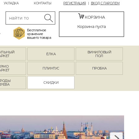
УКЛАДКА
КОНТАКТЫ
РЕГИСТРАЦИЯ
ВХОД С ПАРОЛЕМ
КОРЗИНА
Корзина пуста
Бесплатное
,
хранение
вашего товара
УЛЬНЫЙ
ВИНИЛОВЫЙ
ЁЛКА
АРКЕТ
ПОЛ
ЕРМО
ПЛИНТУС
ПРОБКА
АРКЕТ
РОДЫ
СКИДКИ
ЕРЕВА