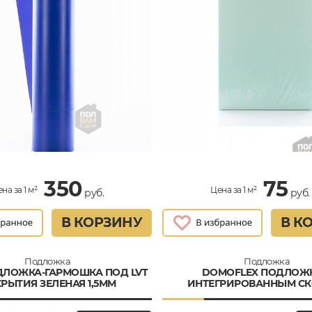
350
75
на за 1 м²
Цена за 1 м²
руб.
руб.
В КОРЗИНУ
В К
Подложка
Подложка
ДЛОЖКА-ГАРМОШКА ПОД LVT
DOMOFLEX ПОДЛОЖК
РЫТИЯ ЗЕЛЕНАЯ 1,5ММ
ИНТЕГРИРОВАННЫМ СК