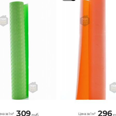
309
296
на за 1 м²
Цена за 1 м²
руб.
р