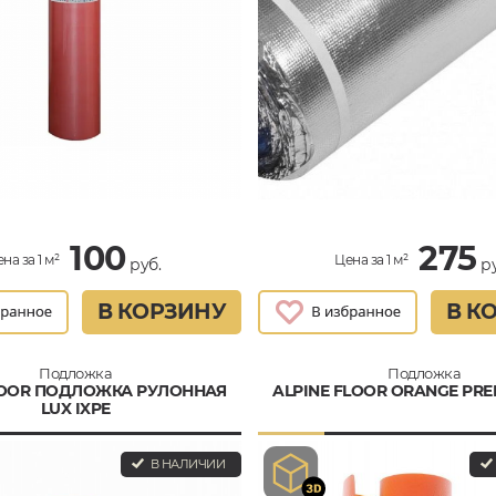
100
275
на за 1 м²
Цена за 1 м²
руб.
ру
В КОРЗИНУ
В К
Подложка
Подложка
OOR ПОДЛОЖКА РУЛОННАЯ
ALPINE FLOOR ORANGE PRE
LUX IXPE
В НАЛИЧИИ