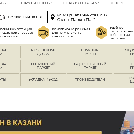
МЫ?
СОТРУДНИЧЕСТВО
ОПЛАТА И ДОСТАВКА
УСЛУГИ
ул. Маршала Чуйкова, д. 13
Бесплатный звонок
Салон "Паркет Пол"
Удобное
сокая компетенция
Комплексные решения
расположение
неджеров в товарах
для покупателей в
собственная
технологиях
одном салоне
парковка
ВНАЯ
ИНЖЕНЕРНАЯ
ШТУЧНЫЙ
МОД
А
ДОСКА
ПАРКЕТ
П
НАЯ
СПОРТИВНЫЙ
ХУДОЖЕСТВЕННЫЙ
Т
А
ПАРКЕТ
ПАРКЕТ
П
ПО
НТЫ
УКЛАДКА И УХОД
ПРОИЗВОДИТЕЛИ
Д