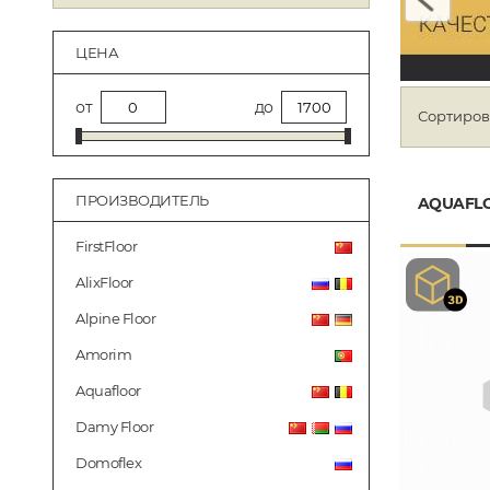
ЦЕНА
от
до
Сортиров
ПРОИЗВОДИТЕЛЬ
AQUAFL
FirstFloor
AlixFloor
Alpine Floor
Amorim
Aquafloor
Damy Floor
Domoflex