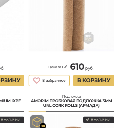
610
Цена за 1 м²
б.
руб.
ОРЗИНУ
В КОРЗИНУ
Подложка
MIUM IXPE
AMORIM ПРОБКОВАЯ ПОДЛОЖКА 3ММ
UNL CORK ROLLS (АРМАДА)
В НАЛИЧИИ
В НАЛИЧИИ