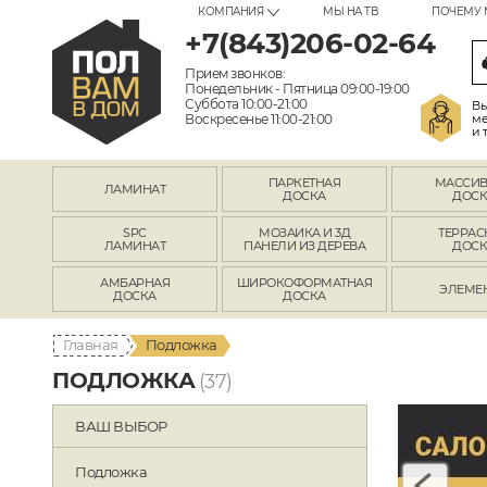
КОМПАНИЯ
МЫ НА ТВ
ПОЧЕМУ 
+7(843)206-02-64
Прием звонков:
Понедельник - Пятница 09:00-19:00
Суббота 10:00-21:00
Вы
Воскресенье 11:00-21:00
ме
и 
ПАРКЕТНАЯ
МАССИ
ЛАМИНАТ
ДОСКА
ДОСК
SPC
МОЗАИКА И 3Д
ТЕРРАС
ЛАМИНАТ
ПАНЕЛИ ИЗ ДЕРЕВА
ДОСК
АМБАРНАЯ
ШИРОКОФОРМАТНАЯ
ЭЛЕМЕ
ДОСКА
ДОСКА
Главная
Подложка
ПОДЛОЖКА
(37)
ВАШ ВЫБОР
Подложка