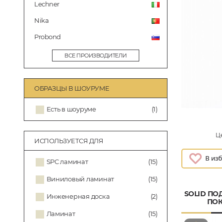
Lechner
Nika
Probond
ВСЕ ПРОИЗВОДИТЕЛИ
ОБРАЗЦЫ В ШОУРУМЕ
Есть в шоуруме
(1)
Це
ИСПОЛЬЗУЕТСЯ ДЛЯ
SPC ламинат
(15)
Виниловый ламинат
(15)
SOLID ПО
Инженерная доска
(2)
ПОК
Ламинат
(15)