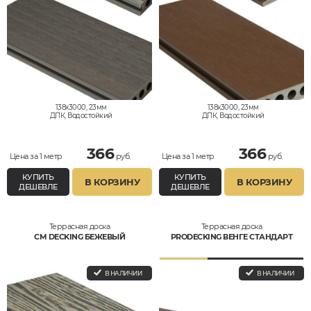
138x3000, 23мм
138x3000, 23мм
ДПК, Водостойкий
ДПК, Водостойкий
366
366
Цена за 1 метр
руб.
Цена за 1 метр
руб.
КУПИТЬ
КУПИТЬ
В КОРЗИНУ
В КОРЗИНУ
ДЕШЕВЛЕ
ДЕШЕВЛЕ
Террасная доска
Террасная доска
CM DECKING БЕЖЕВЫЙ
PRODECKING ВЕНГЕ СТАНДАРТ
В НАЛИЧИИ
В НАЛИЧИИ