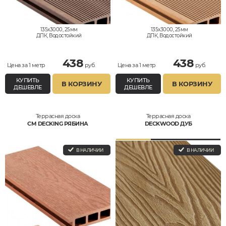
135x3000, 25мм
135x3000, 25мм
ДПК, Водостойкий
ДПК, Водостойкий
438
438
Цена за 1 метр
руб.
Цена за 1 метр
руб.
КУПИТЬ
КУПИТЬ
В КОРЗИНУ
В КОРЗИНУ
ДЕШЕВЛЕ
ДЕШЕВЛЕ
Террасная доска
Террасная доска
CM DECKING РЯБИНА
DECKWOOD ДУБ
В НАЛИЧИИ
В НАЛИЧИИ