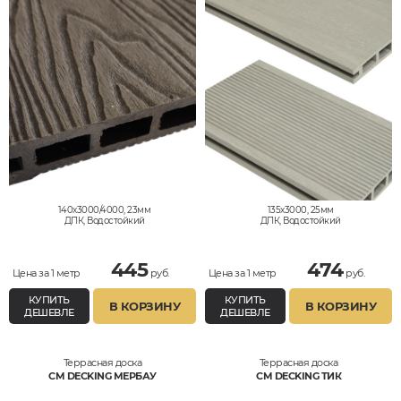
140x3000/4000, 23мм
135x3000, 25мм
ДПК, Водостойкий
ДПК, Водостойкий
445
474
Цена за 1 метр
руб.
Цена за 1 метр
руб.
КУПИТЬ
КУПИТЬ
В КОРЗИНУ
В КОРЗИНУ
ДЕШЕВЛЕ
ДЕШЕВЛЕ
Террасная доска
Террасная доска
CM DECKING МЕРБАУ
CM DECKING ТИК