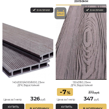
25Х150ММ
В НАЛИЧИИ
В НАЛИЧИИ
140x3000/4000/6000, 23мм
150x2950, 25мм
ДПК, Водостойкий
ДПК, Водостойкий
-
7
373
%
руб.
326
347
Цена за 1 метр
руб.
Цена за 1 метр
руб.
КУПИТЬ
КУПИТЬ
В КОРЗИНУ
В КОРЗИНУ