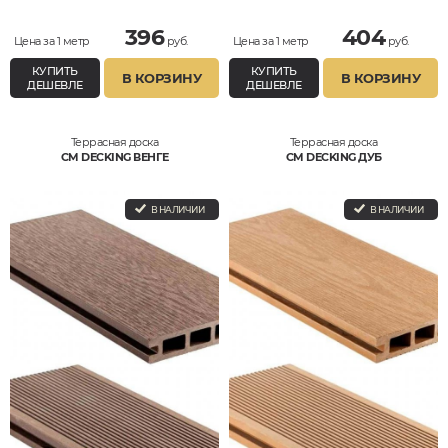
396
404
Цена за 1 метр
руб.
Цена за 1 метр
руб.
КУПИТЬ
КУПИТЬ
В КОРЗИНУ
В КОРЗИНУ
ДЕШЕВЛЕ
ДЕШЕВЛЕ
Террасная доска
Террасная доска
CM DECKING ВЕНГЕ
CM DECKING ДУБ
В НАЛИЧИИ
В НАЛИЧИИ