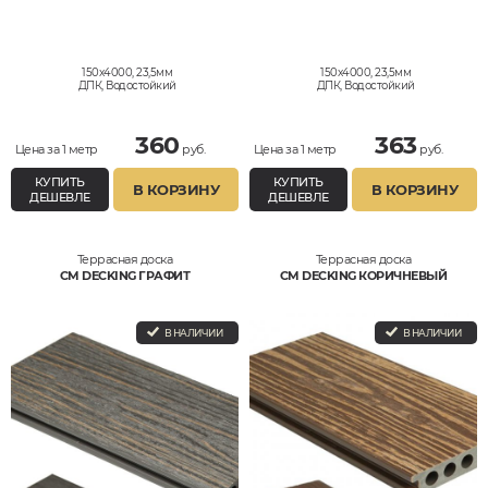
150x4000, 23,5мм
150x4000, 23,5мм
ДПК, Водостойкий
ДПК, Водостойкий
360
363
Цена за 1 метр
руб.
Цена за 1 метр
руб.
КУПИТЬ
КУПИТЬ
В КОРЗИНУ
В КОРЗИНУ
ДЕШЕВЛЕ
ДЕШЕВЛЕ
Террасная доска
Террасная доска
CM DECKING ГРАФИТ
CM DECKING КОРИЧНЕВЫЙ
В НАЛИЧИИ
В НАЛИЧИИ