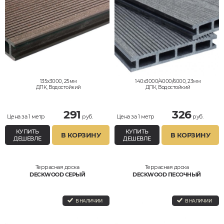
135x3000, 25мм
140x3000/4000/6000, 23мм
ДПК, Водостойкий
ДПК, Водостойкий
291
326
Цена за 1 метр
руб.
Цена за 1 метр
руб.
КУПИТЬ
КУПИТЬ
В КОРЗИНУ
В КОРЗИНУ
ДЕШЕВЛЕ
ДЕШЕВЛЕ
Террасная доска
Террасная доска
DECKWOOD СЕРЫЙ
DECKWOOD ПЕСОЧНЫЙ
В НАЛИЧИИ
В НАЛИЧИИ