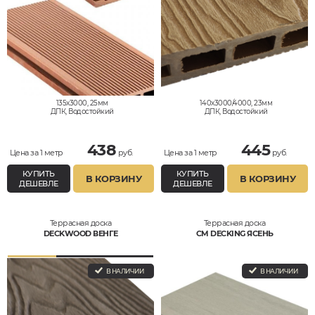
135x3000, 25мм
140x3000/4000, 23мм
ДПК, Водостойкий
ДПК, Водостойкий
438
445
Цена за 1 метр
руб.
Цена за 1 метр
руб.
КУПИТЬ
КУПИТЬ
В КОРЗИНУ
В КОРЗИНУ
ДЕШЕВЛЕ
ДЕШЕВЛЕ
Террасная доска
Террасная доска
DECKWOOD ВЕНГЕ
CM DECKING ЯСЕНЬ
В НАЛИЧИИ
В НАЛИЧИИ