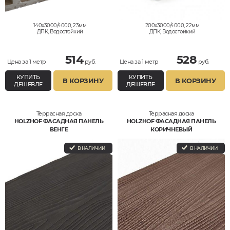
140x3000/4000, 23мм
200x3000/4000, 22мм
ДПК, Водостойкий
ДПК, Водостойкий
514
528
Цена за 1 метр
руб.
Цена за 1 метр
руб.
КУПИТЬ
КУПИТЬ
В КОРЗИНУ
В КОРЗИНУ
ДЕШЕВЛЕ
ДЕШЕВЛЕ
Террасная доска
Террасная доска
HOLZHOF ФАСАДНАЯ ПАНЕЛЬ
HOLZHOF ФАСАДНАЯ ПАНЕЛЬ
ВЕНГЕ
КОРИЧНЕВЫЙ
В НАЛИЧИИ
В НАЛИЧИИ