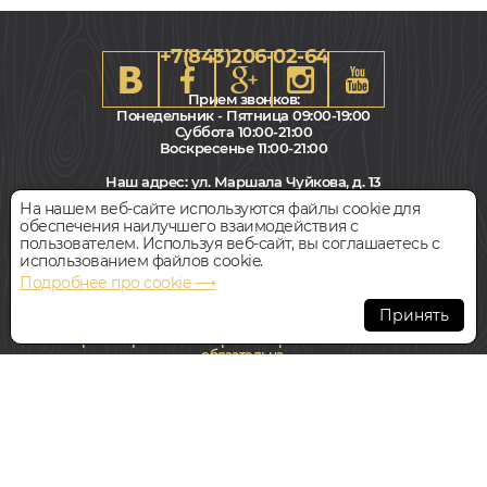
+7(843)206-02-64
Прием звонков:
Понедельник - Пятница 09:00-19:00
Суббота 10:00-21:00
Воскресенье 11:00-21:00
Наш адрес:
ул. Маршала Чуйкова, д. 13
Салон "Паркет Пол"
На нашем веб-сайте используются файлы cookie для
обеспечения наилучшего взаимодействия с
Всегда свободная парковка
пользователем. Используя веб-сайт, вы соглашаетесь с
использованием файлов cookie.
Подробнее про cookie ⟶
© Интернет-магазин Polvamvdom.ru 2011-2026. Все права
защищены.
Принять
При копировании материалов прямая ссылка на сайт
обязательна
.
НАШ ПАРТНЁР