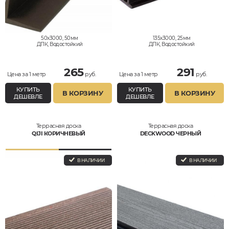
50x3000, 50мм
135x3000, 25мм
ДПК, Водостойкий
ДПК, Водостойкий
265
291
Цена за 1 метр
руб.
Цена за 1 метр
руб.
КУПИТЬ
КУПИТЬ
В КОРЗИНУ
В КОРЗИНУ
ДЕШЕВЛЕ
ДЕШЕВЛЕ
Террасная доска
Террасная доска
QIJI КОРИЧНЕВЫЙ
DECKWOOD ЧЕРНЫЙ
В НАЛИЧИИ
В НАЛИЧИИ