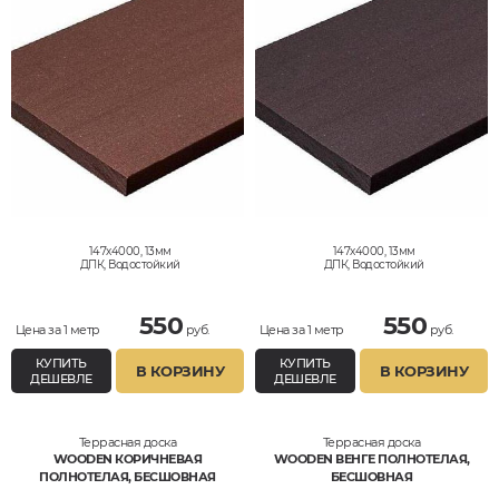
147x4000, 13мм
147x4000, 13мм
ДПК, Водостойкий
ДПК, Водостойкий
550
550
Цена за 1 метр
руб.
Цена за 1 метр
руб.
КУПИТЬ
КУПИТЬ
В КОРЗИНУ
В КОРЗИНУ
ДЕШЕВЛЕ
ДЕШЕВЛЕ
Террасная доска
Террасная доска
WOODEN КОРИЧНЕВАЯ
WOODEN ВЕНГЕ ПОЛНОТЕЛАЯ,
ПОЛНОТЕЛАЯ, БЕСШОВНАЯ
БЕСШОВНАЯ