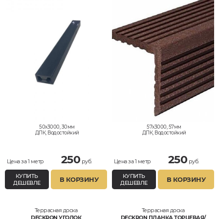
50x3000, 30мм
57x3000, 57мм
ДПК, Водостойкий
ДПК, Водостойкий
250
250
Цена за 1 метр
руб.
Цена за 1 метр
руб.
КУПИТЬ
КУПИТЬ
В КОРЗИНУ
В КОРЗИНУ
ДЕШЕВЛЕ
ДЕШЕВЛЕ
Террасная доска
Террасная доска
DECKRON УГОЛОК
DECKRON ПЛАНКА ТОРЦЕВАЯ/