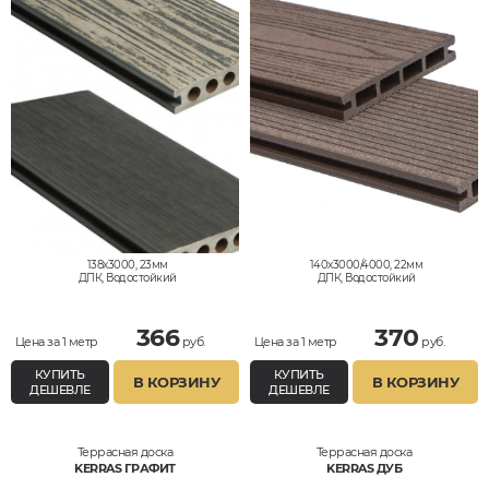
138x3000, 23мм
140x3000/4000, 22мм
ДПК, Водостойкий
ДПК, Водостойкий
366
370
Цена за 1 метр
руб.
Цена за 1 метр
руб.
КУПИТЬ
КУПИТЬ
В КОРЗИНУ
В КОРЗИНУ
ДЕШЕВЛЕ
ДЕШЕВЛЕ
Террасная доска
Террасная доска
KERRAS ГРАФИТ
KERRAS ДУБ