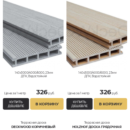
140x3000/4000/6000, 23мм
140x3000/4000/6000, 23мм
ДПК, Водостойкий
ДПК, Водостойкий
326
326
Цена за 1 метр
руб.
Цена за 1 метр
руб.
КУПИТЬ
КУПИТЬ
В КОРЗИНУ
В КОРЗИНУ
ДЕШЕВЛЕ
ДЕШЕВЛЕ
Террасная доска
Террасная доска
DECKWOOD КОРИЧНЕВЫЙ
HOLZHOF ДОСКА ГРЯДОЧНАЯ