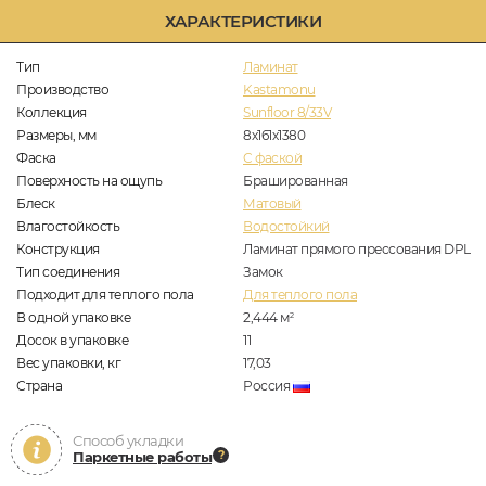
ХАРАКТЕРИСТИКИ
Тип
Ламинат
Производство
Kastamonu
Коллекция
Sunfloor 8/33V
Размеры, мм
8х161х1380
Фаска
C фаской
Поверхность на ощупь
Брашированная
Блеск
Матовый
Влагостойкость
Водостойкий
Конструкция
Ламинат прямого прессования DPL
Тип соединения
Замок
Подходит для теплого пола
Для теплого пола
В одной упаковке
2,444
м
2
Досок в упаковке
11
Вес упаковки, кг
17,03
Страна
Россия
Способ укладки
Паркетные работы