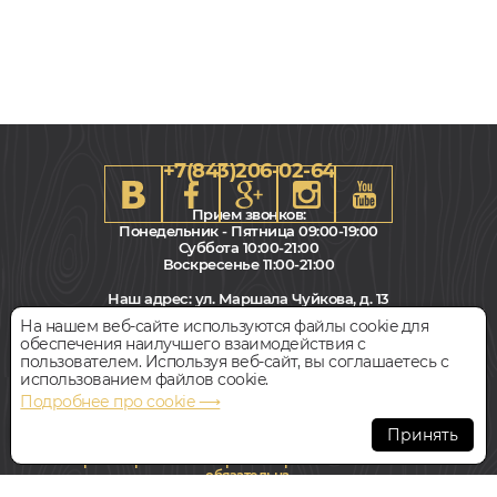
+7(843)206-02-64
Прием звонков:
Понедельник - Пятница 09:00-19:00
Суббота 10:00-21:00
Воскресенье 11:00-21:00
161x1380, 8мм
Наш адрес:
ул. Маршала Чуйкова, д. 13
Дуб, 33 класс, Однополосный, Водостойкий
Салон "Паркет Пол"
На нашем веб-сайте используются файлы cookie для
обеспечения наилучшего взаимодействия с
1 278
Всегда свободная парковка
пользователем. Используя веб-сайт, вы соглашаетесь с
руб.
Цена за 1 м²
использованием файлов cookie.
Подробнее про cookie ⟶
БЫСТРЫЙ ЗАКАЗ
КУПИТЬ
© Интернет-магазин Polvamvdom.ru 2011-2026. Все права
защищены.
Принять
При копировании материалов прямая ссылка на сайт
Ламинат
обязательна
.
KASTAMONU ДУБ ЭРИ