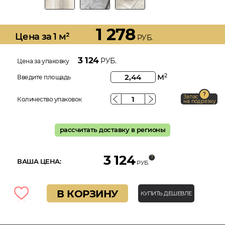
1 278
Цена за 1 м²
РУБ.
3 124
РУБ.
Цена за упаковку
м
2
Введите площадь
Запас
Количество упаковок
на подрезку
рассчитать доставку в регионы
3 124
ВАША ЦЕНА:
РУБ.
В КОРЗИНУ
КУПИТЬ ДЕШЕВЛЕ