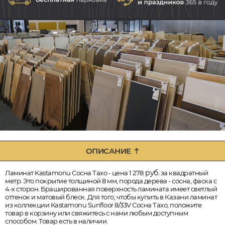
ОПИСАНИЕ
руб.
Ламинат Kastamonu Сосна Тахо - цена 1 278
за квадратный
метр. Это покрытие толщиной 8 мм, порода дерева - сосна, фаска с
4-х сторон. Брашированная поверхность ламината имеет светлый
оттенок и матовый блеск. Для того, чтобы купить в Казани ламинат
из коллекции Kastamonu Sunfloor 8/33V Сосна Тахо, положите
товар в корзину или свяжитесь с нами любым доступным
способом. Товар есть в наличии.