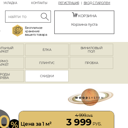
УКЛАДКА
КОНТАКТЫ
РЕГИСТРАЦИЯ
ВХОД С ПАРОЛЕМ
КОРЗИНА
Корзина пуста
Бесплатное
,
хранение
вашего товара
УЛЬНЫЙ
ВИНИЛОВЫЙ
ЁЛКА
АРКЕТ
ПОЛ
ЕРМО
ПЛИНТУС
ПРОБКА
АРКЕТ
РОДЫ
СКИДКИ
ЕРЕВА
0
4 999
РУБ.
3 999
%
Цена за 1 м²
РУБ.