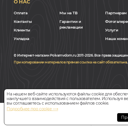
О НАС
Оплата
Мы на ТВ
Партнерам
Контакты
Гарантии и
Фотогалере
рекламации
Клиенты
Услуги
Укладка
Наша кома
© Интернет-магазин Polvamvdom.ru 2011-2026. Все права защищен
При копировании материалов прямая ссылка на сайт обязательна
.
На нашем веб-сайте используются файлы cookie для обеспе
наилучшего взаимодействия с пользователем. Используя ве
вы соглашаетесь с использованием файлов cookie.
Подробнее про cookie ⟶
НАШ ПАРТНЁР
Пр