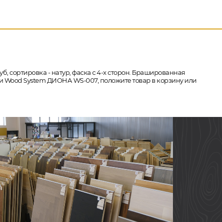
уб, сортировка - натур, фаска с 4-х сторон. Брашированная
ции Wood System ДИОНА WS-007, положите товар в корзину или