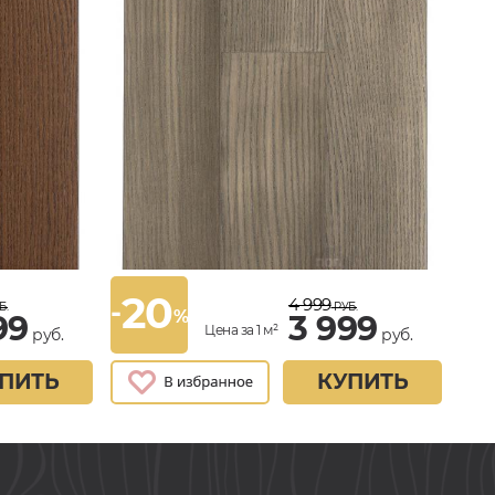
20
4 999
-
Б.
РУБ.
%
99
3 999
Цена за 1 м²
руб.
руб.
ПИТЬ
КУПИТЬ