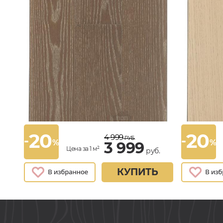
20
20
4 999
-
-
РУБ.
%
%
3 999
Цена за 1 м²
руб.
КУПИТЬ