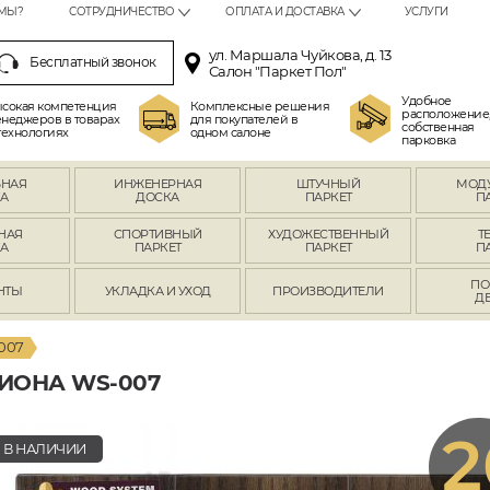
МЫ?
СОТРУДНИЧЕСТВО
ОПЛАТА И ДОСТАВКА
УСЛУГИ
ул. Маршала Чуйкова, д. 13
Бесплатный звонок
Салон "Паркет Пол"
Удобное
сокая компетенция
Комплексные решения
расположение
неджеров в товарах
для покупателей в
собственная
технологиях
одном салоне
парковка
ВНАЯ
ИНЖЕНЕРНАЯ
ШТУЧНЫЙ
МОД
А
ДОСКА
ПАРКЕТ
П
НАЯ
СПОРТИВНЫЙ
ХУДОЖЕСТВЕННЫЙ
Т
А
ПАРКЕТ
ПАРКЕТ
П
ПО
НТЫ
УКЛАДКА И УХОД
ПРОИЗВОДИТЕЛИ
Д
007
ИОНА WS-007
2
В НАЛИЧИИ