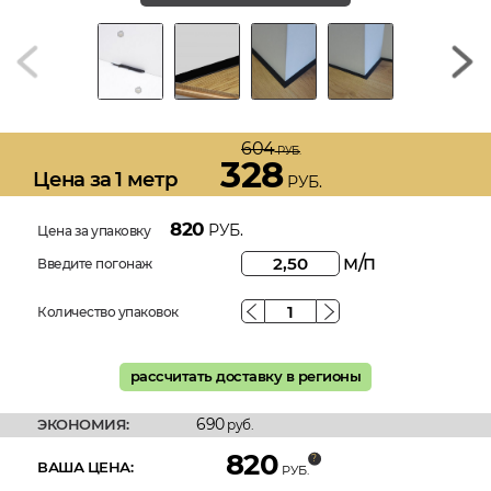
604
РУБ.
328
Цена за 1 метр
РУБ.
820
РУБ.
Цена за упаковку
м/п
Введите погонаж
Количество упаковок
рассчитать доставку в регионы
690
ЭКОНОМИЯ:
руб.
820
ВАША ЦЕНА:
РУБ.