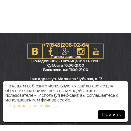
+7(843)206-02-64
Прием звонков:
Понедельник - Пятница 09:00-19:00
Суббота 10:00-21:00
Воскресенье 11:00-21:00
79x2400, 13мм
Наш адрес:
ул. Маршала Чуйкова, д. 13
Фигурный
Салон "Паркет Пол"
На нашем веб-сайте используются файлы cookie для
обеспечения наилучшего взаимодействия с
513
Всегда свободная парковка
пользователем. Используя веб-сайт, вы соглашаетесь с
руб.
Цена за 1 метр
использованием файлов cookie.
Подробнее про cookie ⟶
БЫСТРЫЙ ЗАКАЗ
КУПИТЬ
© Интернет-магазин Polvamvdom.ru 2011-2026. Все права
защищены.
Принять
При копировании материалов прямая ссылка на сайт
Плинтус напольный
обязательна
.
ЛИКОРН ТЕНЕВОЙ ПРОФИЛЬ ПОТОЛОЧНЫЙ