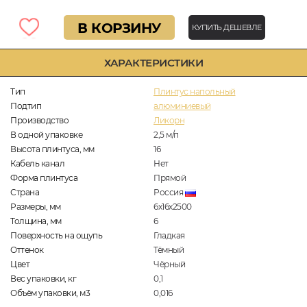
В КОРЗИНУ
КУПИТЬ ДЕШЕВЛЕ
ХАРАКТЕРИСТИКИ
Тип
Плинтус напольный
Подтип
алюминиевый
Производство
Ликорн
В одной упаковке
2,5
м/п
Высота плинтуса, мм
16
Кабель канал
Нет
Форма плинтуса
Прямой
Страна
Россия
Размеры, мм
6х16х2500
Толщина, мм
6
Поверхность на ощупь
Гладкая
Оттенок
Тёмный
Цвет
Чёрный
Вес упаковки, кг
0,1
Объём упаковки, м3
0,016