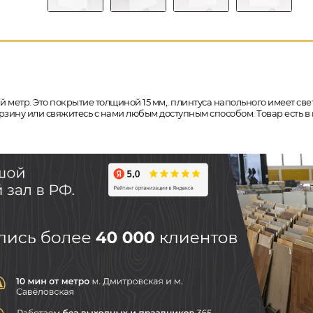
 метр. Это покрытие толщиной 15 мм,. плинтуса напольного имеет светл
орзину или свяжитесь с нами любым доступным способом. Товар есть в