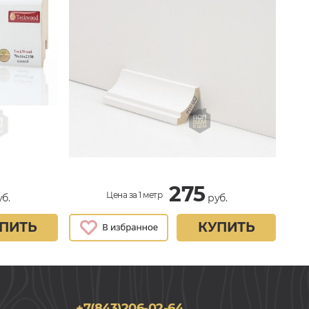
275
Цена за 1 метр
б.
руб.
ПИТЬ
КУПИТЬ
+7(843)206-02-64