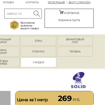
УКЛАДКА
КОНТАКТЫ
РЕГИСТРАЦИЯ
ВХОД С ПАРОЛЕМ
КОРЗИНА
Корзина пуста
Бесплатное
,
хранение
вашего товара
УЛЬНЫЙ
ВИНИЛОВЫЙ
ЁЛКА
АРКЕТ
ПОЛ
ЕРМО
ПЛИНТУС
ПРОБКА
АРКЕТ
РОДЫ
СКИДКИ
ЕРЕВА
269
Цена за 1 метр
РУБ.