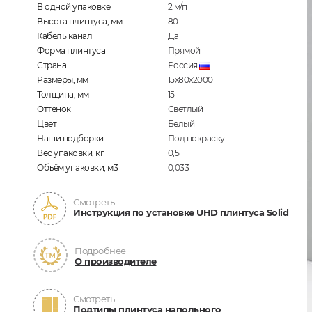
В одной упаковке
2
м/п
Высота плинтуса, мм
80
Кабель канал
Да
Форма плинтуса
Прямой
Страна
Россия
Размеры, мм
15х80х2000
Толщина, мм
15
Оттенок
Светлый
Цвет
Белый
Наши подборки
Под покраску
Вес упаковки, кг
0,5
Объём упаковки, м3
0,033
Смотреть
Инструкция по установке UHD плинтуса Solid
Подробнее
О производителе
Смотреть
Подтипы плинтуса напольного