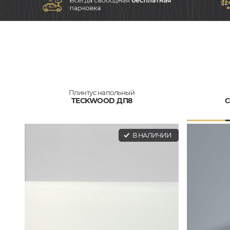
Плинтус напольный
TECKWOOD ДП8
C
В НАЛИЧИИ