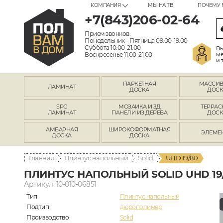
КОМПАНИЯ
МЫ НА ТВ
ПОЧЕМУ 
+7(843)206-02-64
Прием звонков:
Понедельник - Пятница 09:00-19:00
Суббота 10:00-21:00
Вы
Воскресенье 11:00-21:00
ме
и 
ПАРКЕТНАЯ
МАССИ
ЛАМИНАТ
ДОСКА
ДОСК
SPC
МОЗАИКА И 3Д
ТЕРРАС
ЛАМИНАТ
ПАНЕЛИ ИЗ ДЕРЕВА
ДОСК
АМБАРНАЯ
ШИРОКОФОРМАТНАЯ
ЭЛЕМЕ
ДОСКА
ДОСКА
Главная
Плинтус напольный
Solid
UHD 19/80
ПЛИНТУС НАПОЛЬНЫЙ SOLID UHD 19
Артикул: 10-010-06851
Тип
Плинтус напольный
Подтип
дюрополимер
Производство
Solid