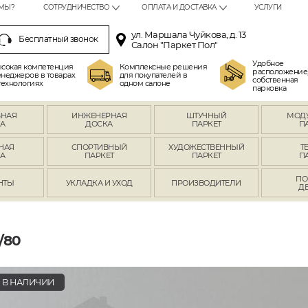
МЫ?
СОТРУДНИЧЕСТВО
ОПЛАТА И ДОСТАВКА
УСЛУГИ
ул. Маршала Чуйкова, д. 13
Бесплатный звонок
Салон "Паркет Пол"
Удобное
сокая компетенция
Комплексные решения
расположение
неджеров в товарах
для покупателей в
собственная
технологиях
одном салоне
парковка
ВНАЯ
ИНЖЕНЕРНАЯ
ШТУЧНЫЙ
МОД
А
ДОСКА
ПАРКЕТ
П
НАЯ
СПОРТИВНЫЙ
ХУДОЖЕСТВЕННЫЙ
Т
А
ПАРКЕТ
ПАРКЕТ
П
ПО
НТЫ
УКЛАДКА И УХОД
ПРОИЗВОДИТЕЛИ
Д
/80
В НАЛИЧИИ