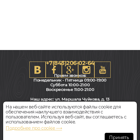
+7(843)206-02-64
Прием звонков:
Понедельник - Пятница 09:00-19:00
Суббота 10:00-21:00
Воскресенье 11:00-21:00
193x1380, 8мм
Наш адрес:
ул. Маршала Чуйкова, д. 13
Дуб, 32 класс, Однополосный, Влагостойкий
Салон "Паркет Пол"
На нашем веб-сайте используются файлы cookie для
обеспечения наилучшего взаимодействия с
2 590
Всегда свободная парковка
пользователем. Используя веб-сайт, вы соглашаетесь с
руб.
Цена за 1 м²
использованием файлов cookie.
Подробнее про cookie ⟶
БЫСТРЫЙ ЗАКАЗ
КУПИТЬ
© Интернет-магазин Polvamvdom.ru 2011-2026. Все права
защищены.
Принять