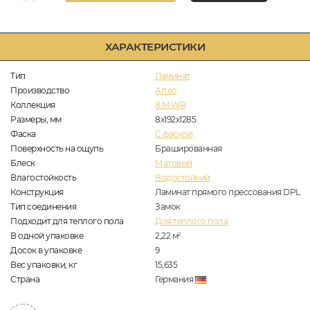
ХАРАКТЕРИСТИКИ
Тип
Ламинат
Производство
Arteo
Коллекция
8 M WR
Размеры, мм
8х192х1285
Фаска
C фаской
Поверхность на ощупь
Брашированная
Блеск
Матовый
Влагостойкость
Водостойкий
Конструкция
Ламинат прямого прессования DPL
Тип соединения
Замок
Подходит для теплого пола
Для теплого пола
В одной упаковке
2,22
м
2
Досок в упаковке
9
Вес упаковки, кг
15,635
Страна
Германия