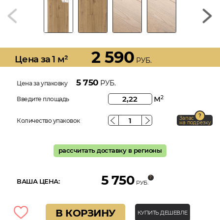
2 590
Цена за 1 м²
РУБ.
5 750
РУБ.
Цена за упаковку
м
2
Введите площадь
Запас
Количество упаковок
на подрезку
рассчитать доставку в регионы
5 750
ВАША ЦЕНА:
РУБ.
В КОРЗИНУ
КУПИТЬ ДЕШЕВЛЕ