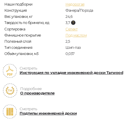
Наши подборки
Недорогая
Конструкция
Фанера/Порода
Вес упаковки, кг
24,6
Твердость по бринелю, ед
3,7
Сортировка
Селект
Финишное покрытие
Под маслом
Полезный слой
2,5
Тип соединения
Шип-паз
Объём упаковки, м3
0,037
Смотреть
Инструкция по укладке инженерной доски Tarwood
Подробнее
О производителе
Смотреть
Подтипы инженерной доски