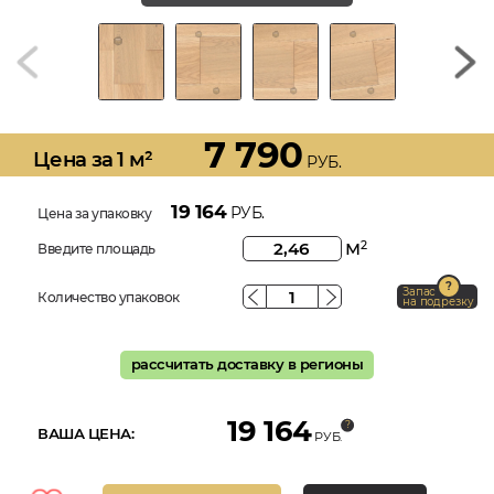
7 790
Цена за 1 м²
РУБ.
19 164
РУБ.
Цена за упаковку
м
2
Введите площадь
Запас
Количество упаковок
на подрезку
рассчитать доставку в регионы
19 164
ВАША ЦЕНА:
РУБ.