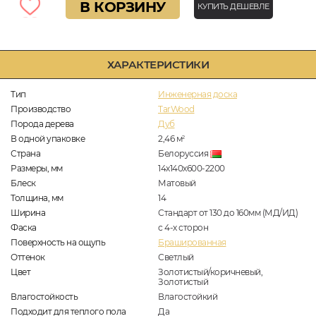
В КОРЗИНУ
КУПИТЬ ДЕШЕВЛЕ
ХАРАКТЕРИСТИКИ
Тип
Инженерная доска
Производство
TarWood
Порода дерева
Дуб
В одной упаковке
2,46
м
2
Страна
Белоруссия
Размеры, мм
14x140x600-2200
Блеск
Матовый
Толщина, мм
14
Ширина
Стандарт от 130 до 160мм (МД/ИД)
Фаска
с 4-х сторон
Поверхность на ощупь
Брашированная
Оттенок
Светлый
Цвет
Золотистый/коричневый,
Золотистый
Влагостойкость
Влагостойкий
Подходит для теплого пола
Да