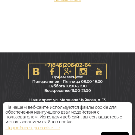
+7(843)206-02-64
Прием звонков:
Понедельник - Пятница 09:00-19:00
Суббота 10:00-21:00
Воскресенье 11:00-21:00
1200x190, 8мм
Наш адрес:
ул. Маршала Чуйкова, д. 13
Дуб, 32 класс, Однополосный, Водостойкий
Салон "Паркет Пол"
На нашем веб-сайте используются файлы cookie для
обеспечения наилучшего взаимодействия с
1 260
Всегда свободная парковка
пользователем. Используя веб-сайт, вы соглашаетесь с
руб.
Цена за 1 м²
использованием файлов cookie.
Подробнее про cookie ⟶
БЫСТРЫЙ ЗАКАЗ
КУПИТЬ
© Интернет-магазин Polvamvdom.ru 2011-2026. Все права
защищены.