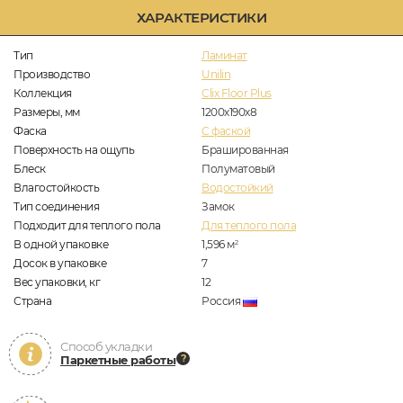
ХАРАКТЕРИСТИКИ
Тип
Ламинат
Производство
Unilin
Коллекция
Clix Floor Plus
Размеры, мм
1200х190х8
Фаска
C фаской
Поверхность на ощупь
Брашированная
Блеск
Полуматовый
Влагостойкость
Водостойкий
Тип соединения
Замок
Подходит для теплого пола
Для теплого пола
В одной упаковке
1,596
м
2
Досок в упаковке
7
Вес упаковки, кг
12
Страна
Россия
Способ укладки
Паркетные работы