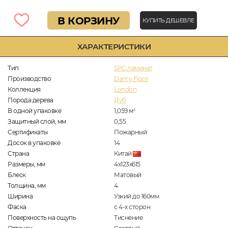
В КОРЗИНУ
КУПИТЬ ДЕШЕВЛЕ
ХАРАКТЕРИСТИКИ
Тип
SPC ламинат
Производство
Damy Floor
Коллекция
London
Порода дерева
Дуб
В одной упаковке
1,059
м
2
Защитный слой, мм
0,55
Сертификаты
Пожарный
Досок в упаковке
14
Страна
Китай
Размеры, мм
4х123х615
Блеск
Матовый
Толщина, мм
4
Ширина
Узкий до 160мм
Фаска
с 4-х сторон
Поверхность на ощупь
Тиснение