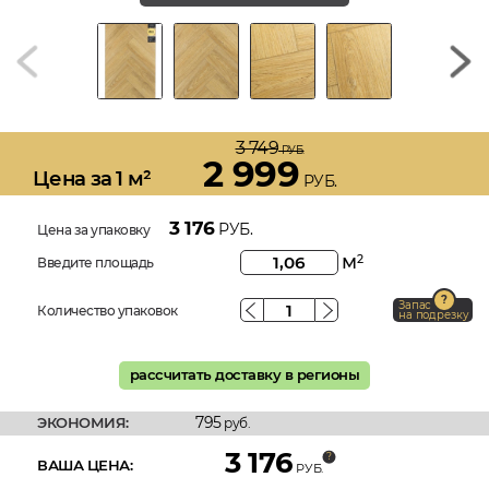
3 749
РУБ.
2 999
Цена за 1 м²
РУБ.
3 176
РУБ.
Цена за упаковку
м
2
Введите площадь
Запас
Количество упаковок
на подрезку
рассчитать доставку в регионы
795
ЭКОНОМИЯ:
руб.
3 176
ВАША ЦЕНА:
РУБ.