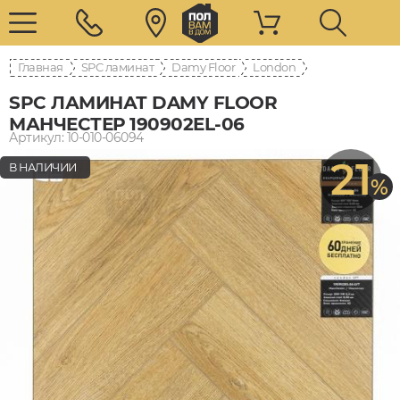
Главная
SPC ламинат
Damy Floor
London
SPC ЛАМИНАТ DAMY FLOOR
МАНЧЕСТЕР 190902EL-06
Артикул: 10-010-06094
21
В НАЛИЧИИ
%