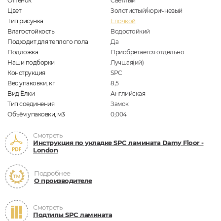
Оттенок
Светлый
Цвет
Золотистый/коричневый
Тип рисунка
Елочкой
Влагостойкость
Водостойкий
Подходит для теплого пола
Да
Подложка
Приобретается отдельно
Наши подборки
Лучшая(ий)
Конструкция
SPC
Вес упаковки, кг
8,5
Вид Ёлки
Английская
Тип соединения
Замок
Объём упаковки, м3
0,004
Смотреть
Инструкция по укладке SPC ламината Damy Floor -
London
Подробнее
О производителе
Смотреть
Подтипы SPC ламината