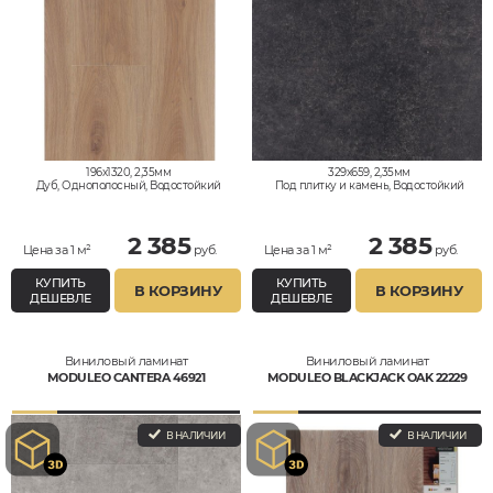
196x1320, 2,35мм
329x659, 2,35мм
Дуб, Однополосный, Водостойкий
Под плитку и камень, Водостойкий
2 385
2 385
Цена за 1 м²
руб.
Цена за 1 м²
руб.
КУПИТЬ
КУПИТЬ
В КОРЗИНУ
В КОРЗИНУ
ДЕШЕВЛЕ
ДЕШЕВЛЕ
Виниловый ламинат
Виниловый ламинат
MODULEO CANTERA 46921
MODULEO BLACKJACK OAK 22229
В НАЛИЧИИ
В НАЛИЧИИ