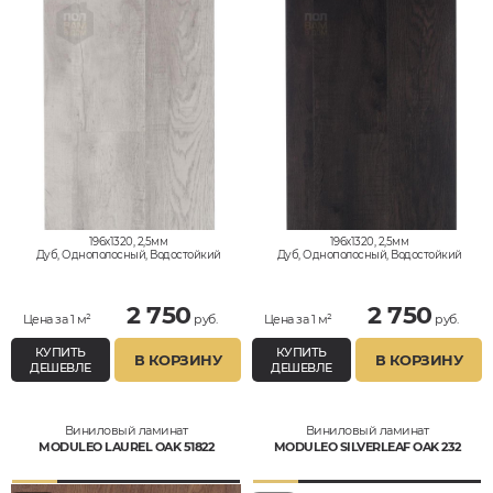
196x1320, 2,5мм
196x1320, 2,5мм
Дуб, Однополосный, Водостойкий
Дуб, Однополосный, Водостойкий
2 750
2 750
Цена за 1 м²
руб.
Цена за 1 м²
руб.
КУПИТЬ
КУПИТЬ
В КОРЗИНУ
В КОРЗИНУ
ДЕШЕВЛЕ
ДЕШЕВЛЕ
Виниловый ламинат
Виниловый ламинат
MODULEO LAUREL OAK 51822
MODULEO SILVERLEAF OAK 232