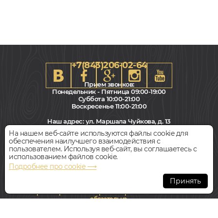
+7(843)206-02-64
Прием звонков:
Понедельник - Пятница 09:00-19:00
Суббота 10:00-21:00
Воскресенье 11:00-21:00
Наш адрес:
ул. Маршала Чуйкова, д. 13
Салон "Паркет Пол"
На нашем веб-сайте используются файлы cookie для
обеспечения наилучшего взаимодействия с
Всегда свободная парковка
пользователем. Используя веб-сайт, вы соглашаетесь с
использованием файлов cookie.
Подробнее про cookie ⟶
© Интернет-магазин Polvamvdom.ru 2011-2026. Все права
защищены.
Принять
При копировании материалов прямая ссылка на сайт
обязательна
.