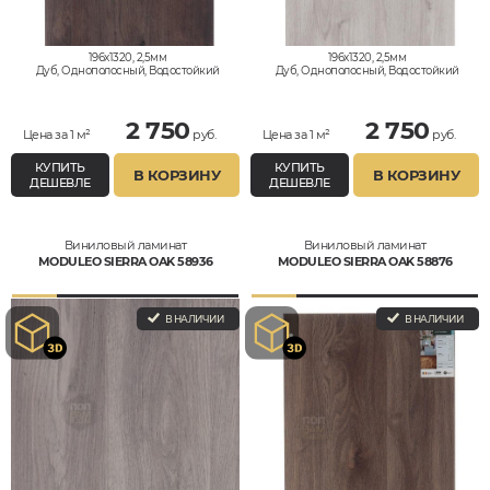
196x1320, 2,5мм
196x1320, 2,5мм
Дуб, Однополосный, Водостойкий
Дуб, Однополосный, Водостойкий
2 750
2 750
Цена за 1 м²
руб.
Цена за 1 м²
руб.
КУПИТЬ
КУПИТЬ
В КОРЗИНУ
В КОРЗИНУ
ДЕШЕВЛЕ
ДЕШЕВЛЕ
Виниловый ламинат
Виниловый ламинат
MODULEO SIERRA OAK 58936
MODULEO SIERRA OAK 58876
В НАЛИЧИИ
В НАЛИЧИИ