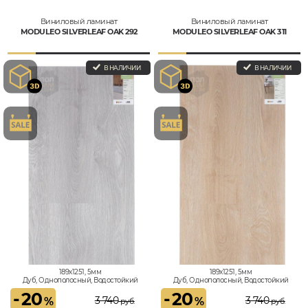
Виниловый ламинат
Виниловый ламинат
MODULEO SILVERLEAF OAK 292
MODULEO SILVERLEAF OAK 311
В НАЛИЧИИ
В НАЛИЧИИ
189x1251, 5мм
189x1251, 5мм
Дуб, Однополосный, Водостойкий
Дуб, Однополосный, Водостойкий
-
20
-
20
3 740
3 740
%
%
руб.
руб.