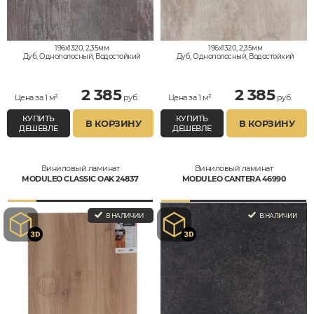
196x1320, 2,35мм
196x1320, 2,35мм
Дуб, Однополосный, Водостойкий
Дуб, Однополосный, Водостойкий
2 385
2 385
Цена за 1 м²
руб.
Цена за 1 м²
руб.
КУПИТЬ
КУПИТЬ
В КОРЗИНУ
В КОРЗИНУ
ДЕШЕВЛЕ
ДЕШЕВЛЕ
Виниловый ламинат
Виниловый ламинат
MODULEO CLASSIC OAK 24837
MODULEO CANTERA 46990
В НАЛИЧИИ
В НАЛИЧИИ