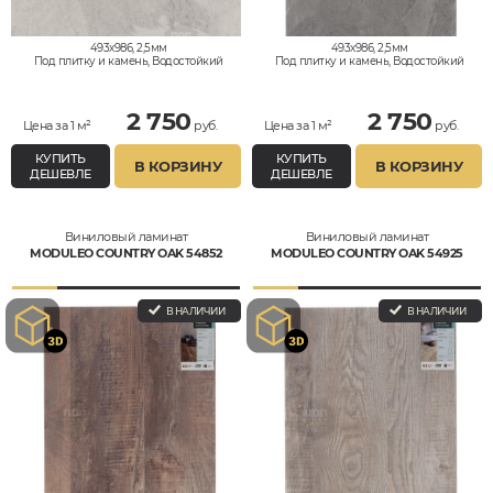
493x986, 2,5мм
493x986, 2,5мм
Под плитку и камень, Водостойкий
Под плитку и камень, Водостойкий
2 750
2 750
Цена за 1 м²
руб.
Цена за 1 м²
руб.
КУПИТЬ
КУПИТЬ
В КОРЗИНУ
В КОРЗИНУ
ДЕШЕВЛЕ
ДЕШЕВЛЕ
Виниловый ламинат
Виниловый ламинат
MODULEO COUNTRY OAK 54852
MODULEO COUNTRY OAK 54925
В НАЛИЧИИ
В НАЛИЧИИ