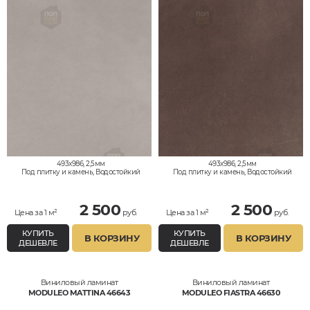
493x986, 2,5мм
493x986, 2,5мм
Под плитку и камень, Водостойкий
Под плитку и камень, Водостойкий
2 500
2 500
Цена за 1 м²
руб.
Цена за 1 м²
руб.
КУПИТЬ
КУПИТЬ
В КОРЗИНУ
В КОРЗИНУ
ДЕШЕВЛЕ
ДЕШЕВЛЕ
Виниловый ламинат
Виниловый ламинат
MODULEO MATTINA 46643
MODULEO FIASTRA 46630