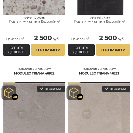
493x493, 2,5мм
493x986, 2,5мм
Под плитку и камень, Водостойкий
Под плитку и камень, Водостойкий
2 500
2 500
Цена за 1 м²
руб.
Цена за 1 м²
руб.
КУПИТЬ
КУПИТЬ
В КОРЗИНУ
В КОРЗИНУ
ДЕШЕВЛЕ
ДЕШЕВЛЕ
Виниловый ламинат
Виниловый ламинат
MODULEO TRIANA 46922
MODULEO TRIANA 46233
В НАЛИЧИИ
В НАЛИЧИИ