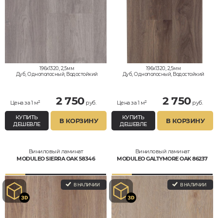
196x1320, 2,5мм
196x1320, 2,5мм
Дуб, Однополосный, Водостойкий
Дуб, Однополосный, Водостойкий
2 750
2 750
Цена за 1 м²
руб.
Цена за 1 м²
руб.
КУПИТЬ
КУПИТЬ
В КОРЗИНУ
В КОРЗИНУ
ДЕШЕВЛЕ
ДЕШЕВЛЕ
Виниловый ламинат
Виниловый ламинат
MODULEO SIERRA OAK 58346
MODULEO GALTYMORE OAK 86237
В НАЛИЧИИ
В НАЛИЧИИ