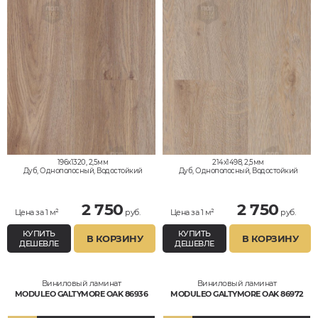
196x1320, 2,5мм
214x1498, 2,5мм
Дуб, Однополосный, Водостойкий
Дуб, Однополосный, Водостойкий
2 750
2 750
Цена за 1 м²
руб.
Цена за 1 м²
руб.
КУПИТЬ
КУПИТЬ
В КОРЗИНУ
В КОРЗИНУ
ДЕШЕВЛЕ
ДЕШЕВЛЕ
Виниловый ламинат
Виниловый ламинат
MODULEO GALTYMORE OAK 86936
MODULEO GALTYMORE OAK 86972