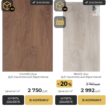
В НАЛИЧИИ
В НАЛИЧИИ
214x1498, 2,5мм
189x1251, 5мм
Дуб, Однополосный, Водостойкий
Дуб, Однополосный, Водостойкий
-
20
3 740
%
руб.
2 750
2 992
Цена за 1 м²
руб.
Цена за 1 м²
руб.
КУПИТЬ
КУПИТЬ
В КОРЗИНУ
В КОРЗИНУ
ДЕШЕВЛЕ
ДЕШЕВЛЕ