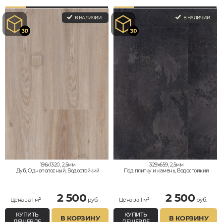
В НАЛИЧИИ
В НАЛИЧИИ
196x1320, 2,5мм
329x659, 2,5мм
Дуб, Однополосный, Водостойкий
Под плитку и камень, Водостойкий
2 500
2 500
Цена за 1 м²
руб.
Цена за 1 м²
руб.
КУПИТЬ
КУПИТЬ
В КОРЗИНУ
В КОРЗИНУ
ДЕШЕВЛЕ
ДЕШЕВЛЕ