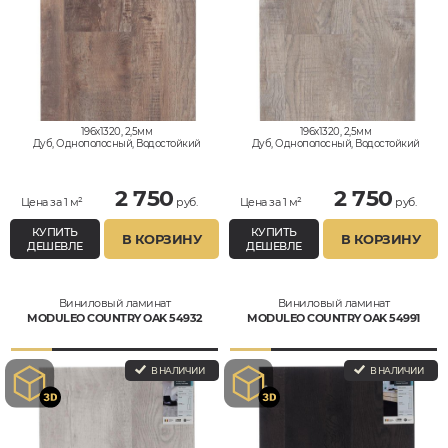
196x1320, 2,5мм
196x1320, 2,5мм
Дуб, Однополосный, Водостойкий
Дуб, Однополосный, Водостойкий
2 750
2 750
Цена за 1 м²
руб.
Цена за 1 м²
руб.
КУПИТЬ
КУПИТЬ
В КОРЗИНУ
В КОРЗИНУ
ДЕШЕВЛЕ
ДЕШЕВЛЕ
Виниловый ламинат
Виниловый ламинат
MODULEO COUNTRY OAK 54932
MODULEO COUNTRY OAK 54991
В НАЛИЧИИ
В НАЛИЧИИ