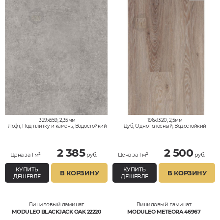
329x659, 2,35мм
196x1320, 2,5мм
Лофт, Под плитку и камень, Водостойкий
Дуб, Однополосный, Водостойкий
2 385
2 500
Цена за 1 м²
руб.
Цена за 1 м²
руб.
КУПИТЬ
КУПИТЬ
В КОРЗИНУ
В КОРЗИНУ
ДЕШЕВЛЕ
ДЕШЕВЛЕ
Виниловый ламинат
Виниловый ламинат
MODULEO BLACKJACK OAK 22220
MODULEO METEORA 46967