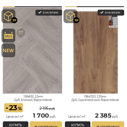
В НАЛИЧИИ
В НАЛИЧИИ
158x632, 2,5мм
196x1320, 2,35мм
Дуб, Елочкой, Водостойкий
Дуб, Однополосный, Водостойкий
-
23
2 195
%
руб.
1 700
2 385
Цена за 1 м²
руб.
Цена за 1 м²
руб.
КУПИТЬ
КУПИТЬ