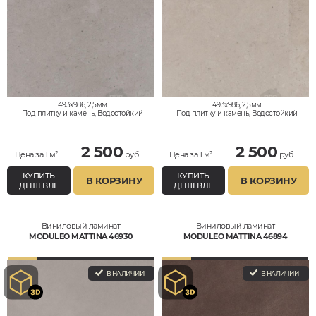
493x986, 2,5мм
493x986, 2,5мм
Под плитку и камень, Водостойкий
Под плитку и камень, Водостойкий
2 500
2 500
Цена за 1 м²
руб.
Цена за 1 м²
руб.
КУПИТЬ
КУПИТЬ
В КОРЗИНУ
В КОРЗИНУ
ДЕШЕВЛЕ
ДЕШЕВЛЕ
Виниловый ламинат
Виниловый ламинат
MODULEO MATTINA 46930
MODULEO MATTINA 46894
В НАЛИЧИИ
В НАЛИЧИИ