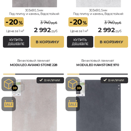
303x610, 5мм
303x610, 5мм
Под плитку и камень, Водостойкий
Под плитку и камень, Водостойкий
-
20
-
20
3 740
3 740
%
%
руб.
руб.
2 992
2 992
Цена за 1 м²
руб.
Цена за 1 м²
руб.
КУПИТЬ
КУПИТЬ
В КОРЗИНУ
В КОРЗИНУ
ДЕШЕВЛЕ
ДЕШЕВЛЕ
Виниловый ламинат
Виниловый ламинат
MODULEO AVIANO STONE 228
MODULEO HAMSTONE 970
В НАЛИЧИИ
В НАЛИЧИИ